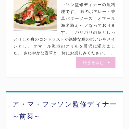
ァソン監修ディナーの魚料
理です。 鯛のポアレー～香
草バターソース オマール
海老添え～ となっておりま
す。 パリパリの皮としっ
とりした身のコントラストが絶妙な鯛のポアレをメイ
ンとし、 オマール海老のグリルを贅沢に添えまし
た。 さわやかな香草と一緒にお楽しみください。 ...
続きを読む
ア・マ・ファソン監修ディナー
～前菜～