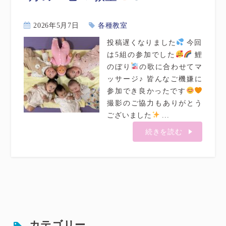
2026年5月7日
各種教室
投稿遅くなりました
今回
は5組の参加でした
鯉
のぼり
の歌に合わせてマ
ッサージ♪ 皆んなご機嫌に
参加でき良かったです
撮影のご協力もありがとう
ございました
...
続きを読む
カテゴリー