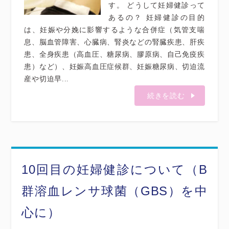
す。 どうして妊婦健診って
あるの？ 妊婦健診の目的
は、妊娠や分娩に影響するような合併症（気管支喘
息、脳血管障害、心臓病、腎炎などの腎臓疾患、肝疾
患、全身疾患（高血圧、糖尿病、膠原病、自己免疫疾
患）など）、妊娠高血圧症候群、妊娠糖尿病、切迫流
産や切迫早...
続きを読む
10回目の妊婦健診について（B
群溶血レンサ球菌（GBS）を中
心に）