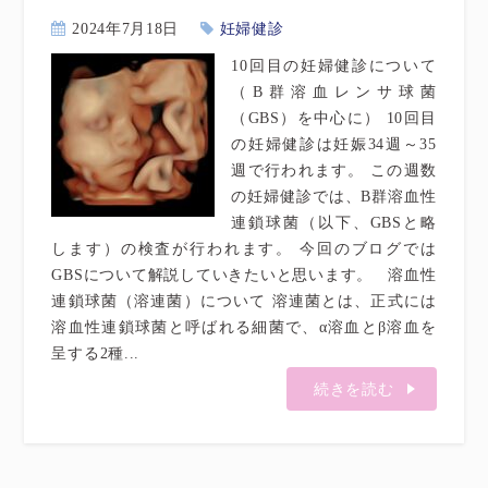
2024年7月18日
妊婦健診
10回目の妊婦健診について
（B群溶血レンサ球菌
（GBS）を中心に） 10回目
の妊婦健診は妊娠34週～35
週で行われます。 この週数
の妊婦健診では、B群溶血性
連鎖球菌（以下、GBSと略
します）の検査が行われます。 今回のブログでは
GBSについて解説していきたいと思います。 溶血性
連鎖球菌（溶連菌）について 溶連菌とは、正式には
溶血性連鎖球菌と呼ばれる細菌で、α溶血とβ溶血を
呈する2種...
続きを読む